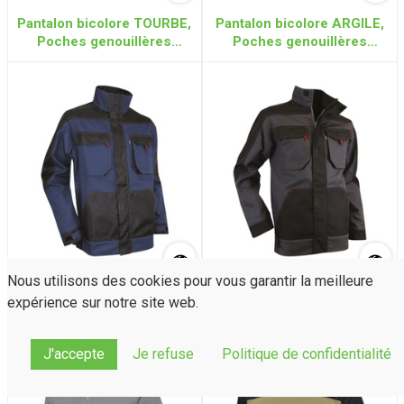
Pantalon bicolore TOURBE,
Pantalon bicolore ARGILE,
Poches genouillères
Poches genouillères
60%Coton 40%Polyester
60%Coton 40%Polyester
300g (Taupe/Noir)
300g (Gris foncé/Noir)
Nous utilisons des cookies pour vous garantir la meilleure
Blouson bicolore BRAISE
Blouson bicolore
expérience sur notre site web.
60%Coton 40%Polyester
CERAMIQUE 60%Coton
300g (Bleu foncé/Noir)
40%Polyester 300g (Gris
foncé/Noir)
J'accepte
Je refuse
Politique de confidentialité