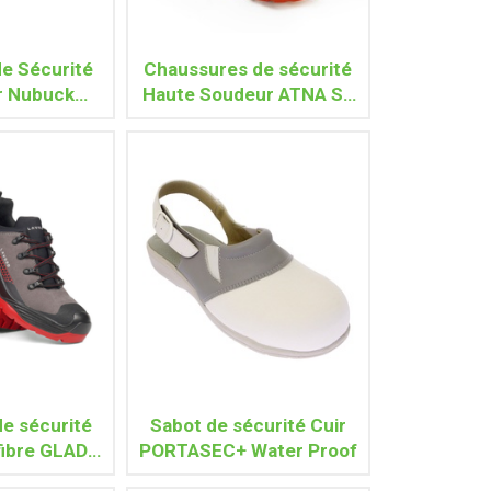
e Sécurité
Chaussures de sécurité
r Nubuck
Haute Soudeur ATNA S3
 SRC ESD
HI-3 HRO WG SRC
e sécurité
Sabot de sécurité Cuir
fibre GLADE
PORTASEC+ Water Proof
I CI SRC