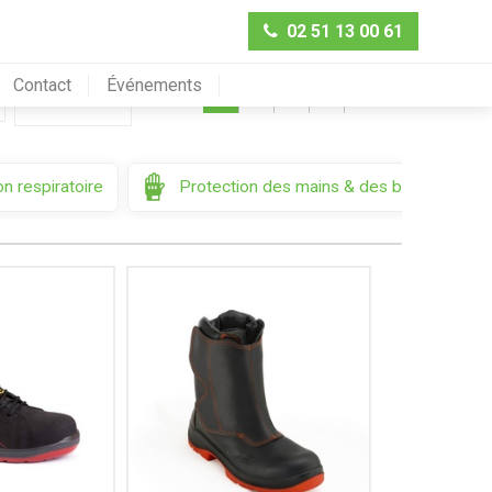
02 51 13 00 61
Contact
Événements
Préc.
1
2
3
4
Suiv.
Trier par
n respiratoire
Protection des mains & des bras