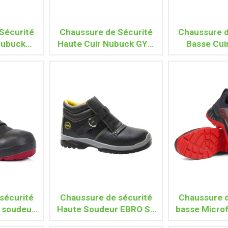
Sécurité
Chaussure de Sécurité
Chaussure d
Nubuck
Haute Cuir Nubuck GYM
Basse Cui
RC ESD
S3 SRC ESD
SPORT S3
sécurité
Chaussure de sécurité
Chaussure d
 soudeur
Haute Soudeur EBRO S3
basse Micro
R S3 CI
SRC
RED S3 H