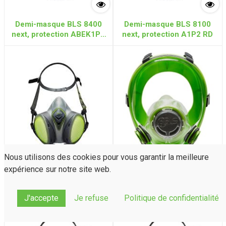
Demi-masque BLS 8400
Demi-masque BLS 8100
next, protection ABEK1P3
next, protection A1P2 RD
RD
Nous utilisons des cookies pour vous garantir la meilleure
expérience sur notre site web.
Demi-masque BLS 8600
Masque complet BLS, joint
next, protection A2P3 RD
facial en silicone S.5000
J'accepte
Je refuse
Politique de confidentialité