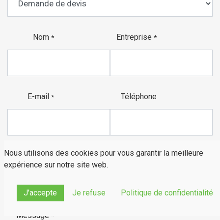
Nom
Entreprise
*
*
E-mail
Téléphone
*
Nous utilisons des cookies pour vous garantir la meilleure
Objet
*
expérience sur notre site web.
J'accepte
Je refuse
Politique de confidentialité
Message
*