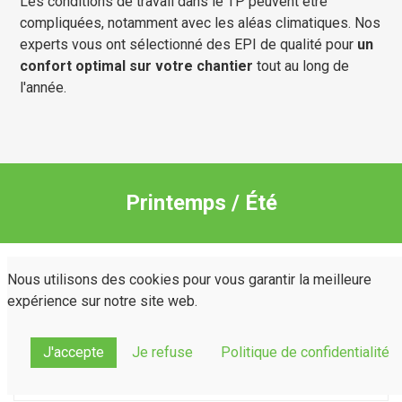
Les conditions de travail dans le TP peuvent être
compliquées, notamment avec les aléas climatiques. Nos
experts vous ont sélectionné des EPI de qualité pour
un
confort optimal sur votre chantier
tout au long de
l'année.
Printemps / Été
Nous utilisons des cookies pour vous garantir la meilleure
expérience sur notre site web.
Tee-Shirt HV Manches
Courtes S173 55%Coton
45%Polyester 175g
J'accepte
Je refuse
Politique de confidentialité