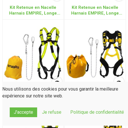
Kit Retenue en Nacelle
Kit Retenue en Nacelle
Harnais EMPIRE, Longe
Harnais EMPIRE, Longe
1.50m
ajustable 1.25m-1.80m
Nous utilisons des cookies pour vous garantir la meilleure
Kit Retenue en Nacelle
Kit Retenue en Nacelle
expérience sur notre site web.
Harnais FLASHTEC, Longe
Harnais FASTO, Longe
ajustable 1.25m-1.80m
ajustable 1.25m-1.80m
J'accepte
Je refuse
Politique de confidentialité