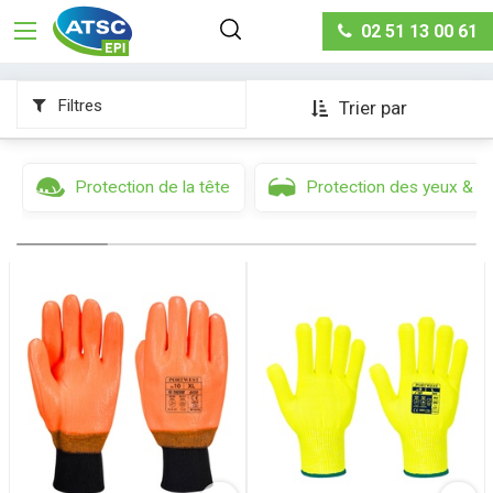
Protection des mains & des bras
Gants haute
02 51 13 00 61
visibilité
Filtres
Trier par
Protection de la tête
Protection des yeux & d