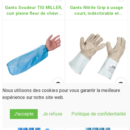
Gants Soudeur TIG MILLER,
Gants Nitrile Grip à usage
cuir pleine fleur de chèvre
court, indéchirable et
avec manchette
réutilisable
Nous utilisons des cookies pour vous garantir la meilleure
Surmanches jetables en
Gants Soudeur Cuir croûte
expérience sur notre site web.
Polyéthylène 15 microns
de bovin ESPUNA 43340
manchette 15cm (Taille 10)
J'accepte
Je refuse
Politique de confidentialité