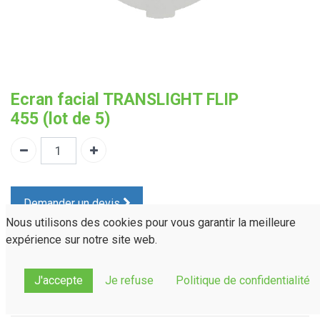
Ecran facial TRANSLIGHT FLIP
455 (lot de 5)
Demander un devis
Nous utilisons des cookies pour vous garantir la meilleure
expérience sur notre site web.
PYCA45
Référence :
Normes(s) :
EN 166: CR39
J'accepte
Je refuse
Politique de confidentialité
Partager sur :