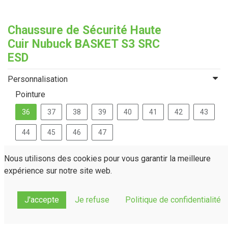
Chaussure de Sécurité Haute
Cuir Nubuck BASKET S3 SRC
ESD
Personnalisation
Pointure
36
37
38
39
40
41
42
43
44
45
46
47
Nous utilisons des cookies pour vous garantir la meilleure
expérience sur notre site web.
J'accepte
Je refuse
Politique de confidentialité
Demander un devis