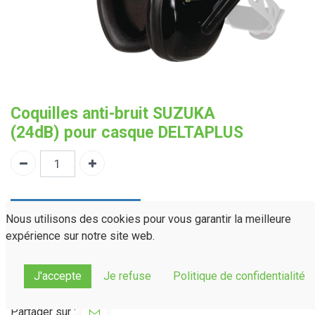
Coquilles anti-bruit SUZUKA
(24dB) pour casque DELTAPLUS
Demander un devis
Nous utilisons des cookies pour vous garantir la meilleure
expérience sur notre site web.
PAC21
Référence :
Normes(s) :
EN 352-3:2002
J'accepte
Je refuse
Politique de confidentialité
ANSI S3.19-1974
Partager sur :