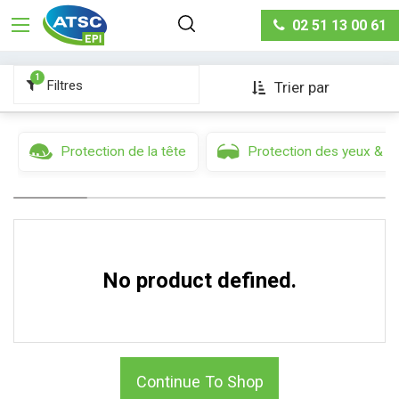
Protection des mains & des bras
Gants soudage &
02 51 13 00 61
coupage
1
Filtres
Trier par
Protection de la tête
Protection des yeux & d
No product defined.
Continue To Shop