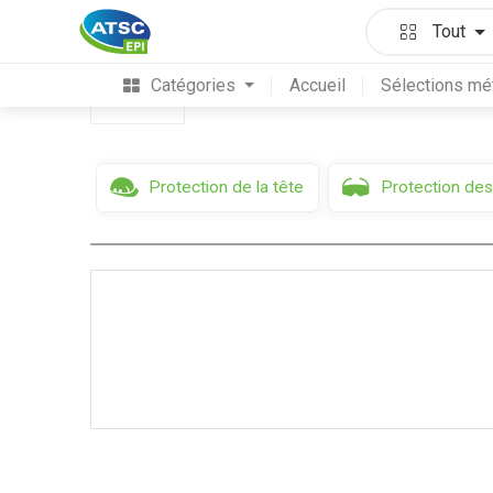
Protection des mains & des bras
Gants anti-
Tout
Catégories
Accueil
Sélections mé
Filtres
Protection de la tête
Protection des