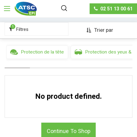
Protection des mains & des bras
Gants à usage
02 51 13 00 61
court
1
Filtres
Trier par
Protection de la tête
Protection des yeux & d
No product defined.
Continue To Shop