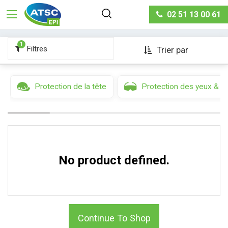
Protection du corps
Vêtements multirisques arc
02 51 13 00 61
électrique
1
Filtres
Trier par
Protection de la tête
Protection des yeux & d
No product defined.
Continue To Shop