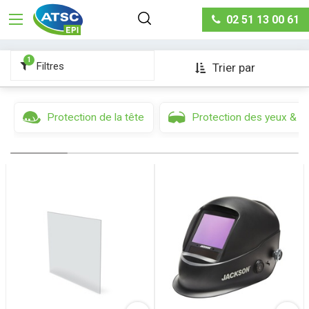
Protection des yeux & du visage
Cagoules &
02 51 13 00 61
masques soudeurs
1
Filtres
Trier par
Protection de la tête
Protection des yeux & d