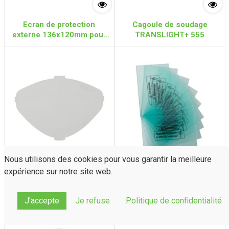
Ecran de protection
Cagoule de soudage
externe 136x120mm pour
TRANSLIGHT+ 555
TRANSLIGHT+ 555
Nous utilisons des cookies pour vous garantir la meilleure
expérience sur notre site web.
Ecran facial TRANSLIGHT
Ecran intérieur
FLIP 455 (lot de 5)
Polycarbonate 98x62mm
TRANSLIGHT FLIP 455
J'accepte
Je refuse
Politique de confidentialité